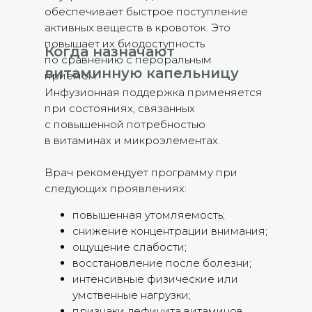
обеспечивает быстрое поступление
активных веществ в кровоток. Это
повышает их биодоступность
Когда назначают
по сравнению с пероральным
витаминную капельницу
приемом.
Инфузионная поддержка применяется
при состояниях, связанных
с повышенной потребностью
в витаминах и микроэлементах.
Врач рекомендует программу при
следующих проявлениях:
повышенная утомляемость;
снижение концентрации внимания;
ощущение слабости;
восстановление после болезни;
интенсивные физические или
умственные нагрузки;
признаки дефицита витаминов.