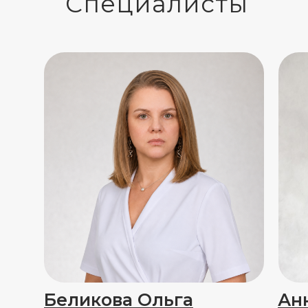
Специалисты
Беликова Ольга
Ан