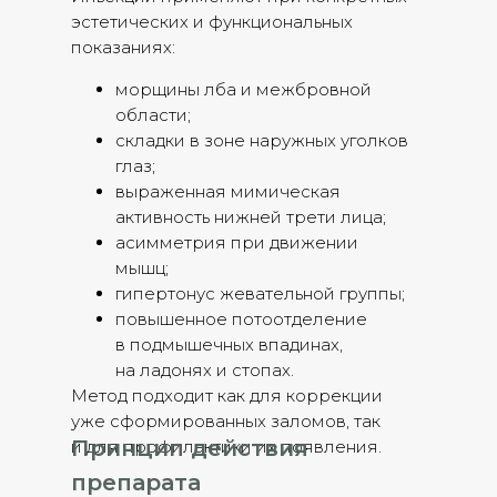
эстетических и функциональных
показаниях:
морщины лба и межбровной
области;
складки в зоне наружных уголков
глаз;
выраженная мимическая
активность нижней трети лица;
асимметрия при движении
мышц;
гипертонус жевательной группы;
повышенное потоотделение
в подмышечных впадинах,
на ладонях и стопах.
Метод подходит как для коррекции
уже сформированных заломов, так
Принцип действия
и для профилактики их появления.
препарата