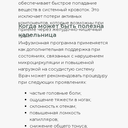
обеспечивает быстрое попадание
веществ в системный кровоток. Это
исключает потери активных
компонентов, которые возможны при
Когда может быть полезна
приеме через желудочно-кишечный
капельница
тракт.
Инфузионная программа применяется
как дополнительная поддержка при
состояниях, связанных с нарушением
микроциркуляции и повышенной
нагрузкой на сосудистую систему.
Врач может рекомендовать процедуру
при следующих проявлениях:
частые головные боли;
ощущение тяжести в ногах;
склонность к отекам;
повышенная ломкость
капилляров;
снижение общего тонуса;