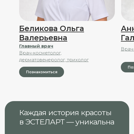
Беликова Ольга
Ан
Валерьевна
Га
Главный врач
Врач
Врач-косметолог,
дерматовенеролог, трихолог
По
Познакомиться
Каждая история красоты
в ЭСТЕЛАРТ‎ — уникальна