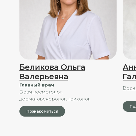
Беликова Ольга
Ан
Валерьевна
Га
Главный врач
Врач
Врач-косметолог,
дерматовенеролог, трихолог
По
Познакомиться