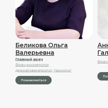
Беликова Ольга
Ан
Валерьевна
Га
Главный врач
Врач
Врач-косметолог,
дерматовенеролог, трихолог
По
Познакомиться