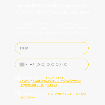
Каждая история красоты
в ЭСТЕЛАРТ‎ — уникальна
Мы подберём процедуру, которая
подойдёт именно вам, и создадим план
ухода, учитывающий ваши особенности.
+7
Я согласен(а) с
политикой
конфиденциальности и обработкой
персональных данных
Я согласен(а) на
получение рекламной
рассылки