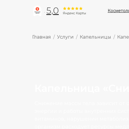
5,0
Косметол
Главная
Услуги
Капельницы
Капе
Капельница «Сни
Снижение массы тела зависит от 
энергии и работы внутренних сис
витаминов, нарушении метаболиз
организм расходует ресурсы медл