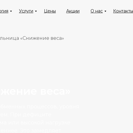
огия
Услуги
Цены
Акции
О нас
Контакт
льница «Снижение веса»
жение веса»
обменных процессов, уровня
тем. При дефиците
ма или высокой нагрузке
еннее. Это замедляет