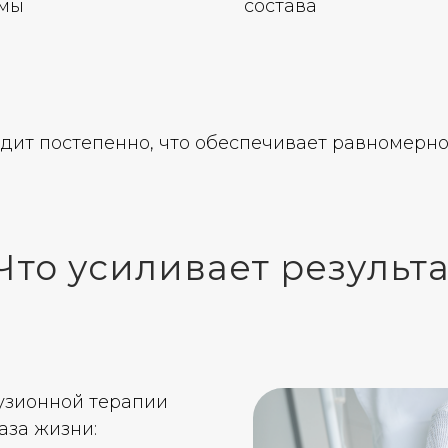
емы
состава
дит постепенно, что обеспечивает равномерн
Что усиливает результ
узионной терапии
аза жизни: