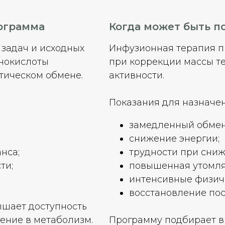
ограмма
Когда может быть п
 задач и исходных
Инфузионная терапия п
инокислоты
при коррекции массы т
тическом обмене.
активности.
Показания для назначен
замедленный обмен
снижение энергии;
нса;
трудности при сниж
ти;
повышенная утомля
интенсивные физиче
восстановление пос
ышает доступность
чение в метаболизм.
Программу подбирает в