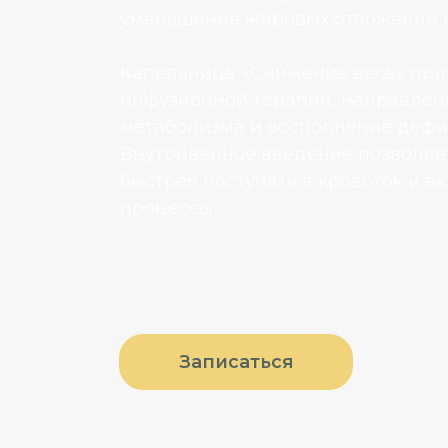
уменьшение жировых отложений и
Капельница «Снижение веса» прим
инфузионной терапии, направлен
метаболизма и восполнение дефи
Внутривенное введение позволяе
быстрее поступать в кровоток и в
процессы.
Записаться