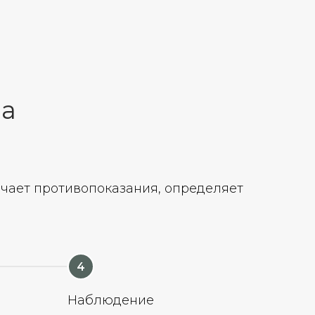
ра
ючает противопоказания, определяет
е
Наблюдение