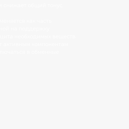
 снижает общий тонус.
еняется как часть
ной на поддержку
цита необходимых веществ.
т активным компонентам
ключаться в обменные