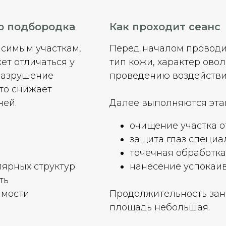
ю подбородка
Как проходит сеанс
исимым участкам,
Перед началом проводи
ет отличаться у
тип кожи, характер ово
разрушение
проведению воздействи
что снижает
ней.
Далее выполняются эта
очищение участка о
защита глаз специ
точечная обработка
ярных структур
нанесение успокаи
ть
имости
Продолжительность зани
площадь небольшая.