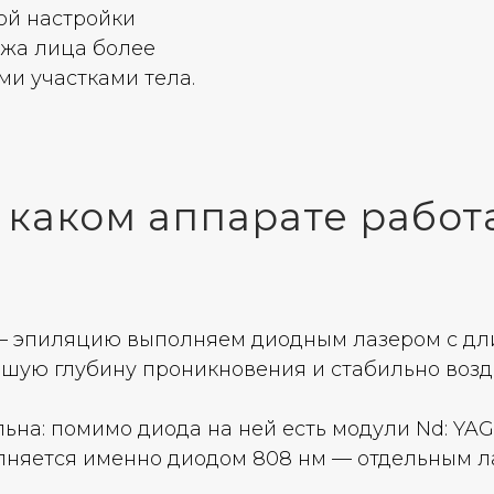
ной настройки
ожа лица более
ми участками тела.
 каком аппарате работ
— эпиляцию выполняем диодным лазером с дли
рошую глубину проникновения и стабильно возд
а: помимо диода на ней есть модули Nd: YAG 1
няется именно диодом 808 нм — отдельным ла