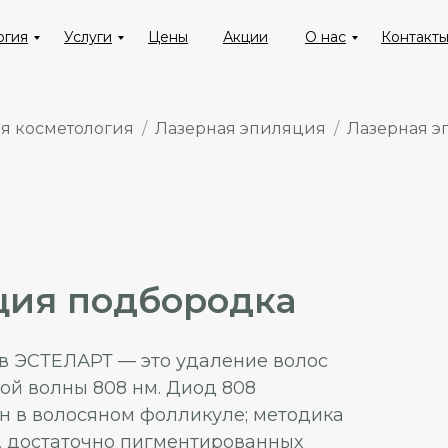
огия
Услуги
Цены
Акции
О нас
Контакт
ая косметология
Лазерная эпиляция
Лазерная э
ция подбородка
в ЭСТЕЛАРТ — это удаление волос
ой волны 808 нм. Диод 808
н в волосяном фолликуле; методика
, достаточно пигментированных