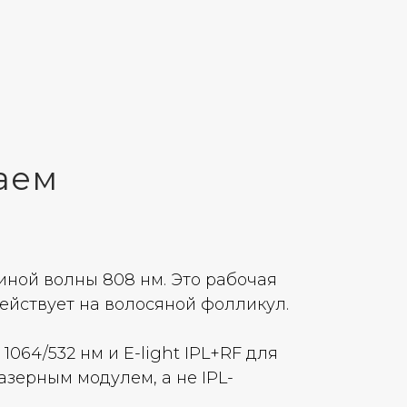
аем
ной волны 808 нм. Это рабочая
ействует на волосяной фолликул.
064/532 нм и E-light IPL+RF для
зерным модулем, а не IPL-