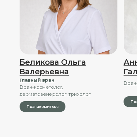
Беликова Ольга
Ан
Валерьевна
Га
Главный врач
Врач
Врач-косметолог,
дерматовенеролог, трихолог
По
Познакомиться