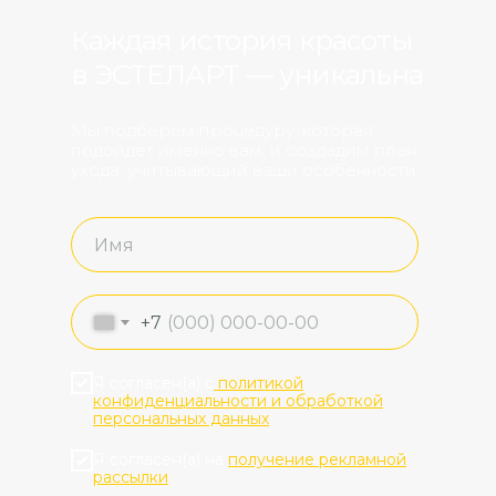
Каждая история красоты
в ЭСТЕЛАРТ‎ — уникальна
Мы подберём процедуру, которая
подойдёт именно вам, и создадим план
ухода, учитывающий ваши особенности.
+7
Я согласен(а) с
политикой
конфиденциальности и обработкой
персональных данных
Я согласен(а) на
получение рекламной
рассылки