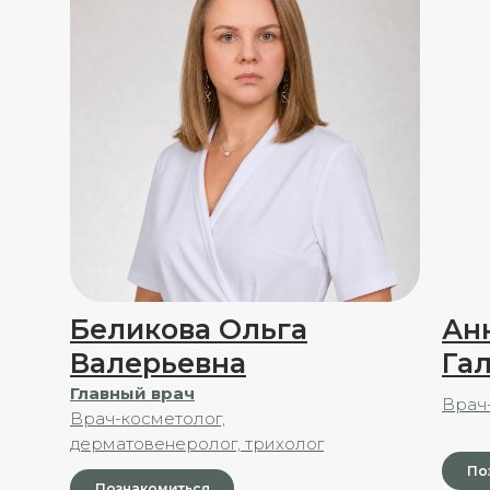
Беликова Ольга
Ан
Валерьевна
Га
Главный врач
Врач
Врач-косметолог,
дерматовенеролог, трихолог
По
Познакомиться