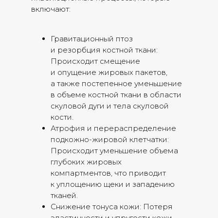
включают:
Гравитационный птоз
и резорбция костной ткани:
Происходит смещение
и опущение жировых пакетов,
а также постепенное уменьшение
в объеме костной ткани в области
скуловой дуги и тела скуловой
кости.
Атрофия и перераспределение
подкожно-жировой клетчатки:
Происходит уменьшение объема
глубоких жировых
компартментов, что приводит
к уплощению щеки и западению
тканей.
Снижение тонуса кожи: Потеря
эластичности и упругости кожи