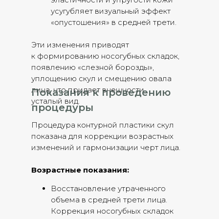
усугубляет визуальный эффект
«опустошения» в средней трети.
Эти изменения приводят
к формированию носогубных складок,
появлению «слезной борозды»,
уплощению скул и смещению овала
лица, что придает внешности
Показания к проведению
усталый вид.
процедуры
Процедура контурной пластики скул
показана для коррекции возрастных
изменений и гармонизации черт лица.
Возрастные показания:
Восстановление утраченного
объема в средней трети лица.
Коррекция носогубных складок